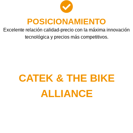
POSICIONAMIENTO
Excelente relación calidad-precio con la máxima innovación
tecnológica y precios más competitivos.
CATEK & THE BIKE
ALLIANCE
Los productos Catek han sido testados en las
condiciones más duras posibles, como por ejemplo en
escenarios de alta competición, donde el nivel de
exigencia es máximo y cada componente debe rendir al