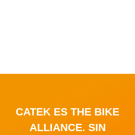
límite. Esta rigurosidad en las pruebas garantiza una
fiabilidad total incluso en las situaciones más extremas.
Catek es una marca concebida por ciclistas y para
ciclistas, con un enfoque exclusivo que nace de la
experiencia directa sobre el terreno. Cada detalle ha
sido cuidadosamente diseñado pensando en las
necesidades reales del ciclista, lo que se traduce en
productos de alto rendimiento, funcionales y duraderos.
CATEK ES THE BIKE
ALLIANCE. SIN